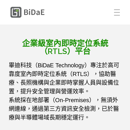
BiDaE 畢迪室內定位
首頁
企業級室內即時定位系統
解決方案
（RTLS）平台
DIY 體驗包
送貨人員與承攬商智慧進廠管理
畢迪科技（BiDaE Technology）專注於高可
購買方式
靠度室內即時定位系統（RTLS），協助醫
療、長照機構與企業即時掌握人員與設備位
醫療設備與人員智慧定位管理
成功案例
置，提升安全管理與營運效率。
聯絡我們
系統採在地部署（On-Premises），無須外
住宿型長照智慧自動巡房與安全管理
資源
網連線，通過第三方資訊安全檢測，已於醫
中文
療與半導體場域長期穩定運行。
關於我們
定位平台