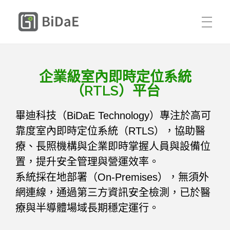
BiDaE 畢迪室內定位
首頁
企業級室內即時定位系統
解決方案
（RTLS）平台
DIY 體驗包
送貨人員與承攬商智慧進廠管理
畢迪科技（BiDaE Technology）專注於高可
購買方式
靠度室內即時定位系統（RTLS），協助醫
療、長照機構與企業即時掌握人員與設備位
醫療設備與人員智慧定位管理
成功案例
置，提升安全管理與營運效率。
聯絡我們
系統採在地部署（On-Premises），無須外
住宿型長照智慧自動巡房與安全管理
資源
網連線，通過第三方資訊安全檢測，已於醫
中文
療與半導體場域長期穩定運行。
關於我們
定位平台