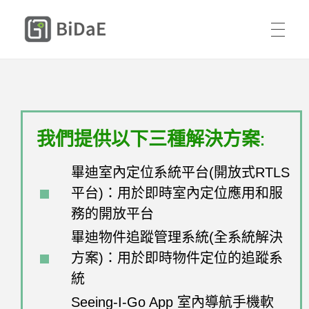
BiDaE 畢迪室內定位
首頁
解決方案
我們提供以下三種解決方案:
DIY 體驗包
送貨人員與承攬商智慧進廠管理
購買方式
畢迪室內定位系統平台(開放式RTLS
平台)：用於即時室內定位應用和服
醫療設備與人員智慧定位管理
成功案例
務的開放平台
聯絡我們
畢迪物件追蹤管理系統(全系統解決
住宿型長照智慧自動巡房與安全管理
資源
方案)：用於即時物件定位的追蹤系
中文
統
關於我們
定位平台
Seeing-I-Go App 室內導航手機軟