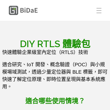
BiDaE 畢迪室內定位
首頁
解決方案
DIY RTLS 體驗包
DIY 體驗包
快速體驗企業級室內定位（RTLS）技術
送貨人員與承攬商智慧進廠管理
購買方式
適合研究、IoT 開發、概念驗證（POC）與小規
醫療設備與人員智慧定位管理
模場域測試，透過少量定位器與 BLE 標籤，即可
成功案例
快速了解定位原理、即時位置呈現與基本系統應
聯絡我們
住宿型長照智慧自動巡房與安全管理
用。
資源
中文
適合哪些使用情境？
關於我們
定位平台